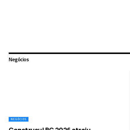
Negócios
NEGÓCIOS
Construsul BC 2026 atraiu