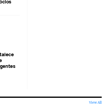
ócios
talece
e
agentes
View All