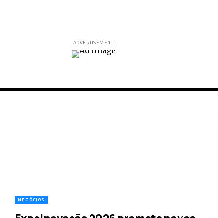
- ADVERTISEMENT -
NEGÓCIOS
ExpoInovação 2026 promete novos