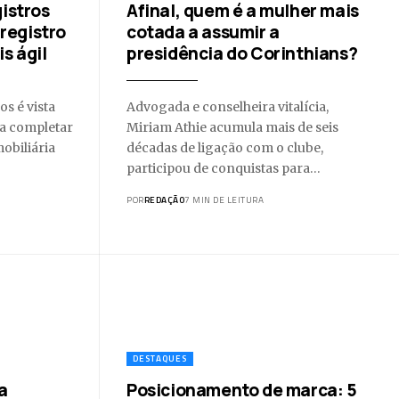
istros
Afinal, quem é a mulher mais
 registro
cotada a assumir a
s ágil
presidência do Corinthians?
s é vista
Advogada e conselheira vitalícia,
ra completar
Miriam Athie acumula mais de seis
mobiliária
décadas de ligação com o clube,
participou de conquistas para…
POR
REDAÇÃO
7 MIN DE LEITURA
DESTAQUES
a
Posicionamento de marca: 5