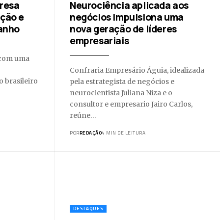
presa
Neurociência aplicada aos
ação e
negócios impulsiona uma
manho
nova geração de líderes
empresariais
u com uma
Confraria Empresário Águia, idealizada
 brasileiro
pela estrategista de negócios e
neurocientista Juliana Niza e o
consultor e empresario Jairo Carlos,
reúne…
POR
REDAÇÃO
4 MIN DE LEITURA
DESTAQUES