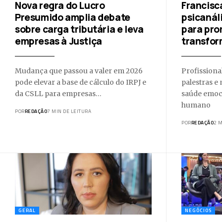
Nova regra do Lucro
Francisc
Presumido amplia debate
psicanáli
sobre carga tributária e leva
para pro
empresas à Justiça
transfo
Mudança que passou a valer em 2026
Profissiona
pode elevar a base de cálculo do IRPJ e
palestras e
da CSLL para empresas…
saúde emoc
humano
POR
REDAÇÃO
7 MIN DE LEITURA
POR
REDAÇÃO
2 M
GERAL
NEGÓCIOS