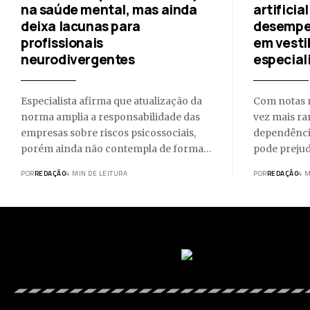
na saúde mental, mas ainda
artifici
deixa lacunas para
desempe
profissionais
em vesti
neurodivergentes
especial
Especialista afirma que atualização da
Com notas 
norma amplia a responsabilidade das
vez mais ra
empresas sobre riscos psicossociais,
dependênci
porém ainda não contempla de forma…
pode prejud
POR
REDAÇÃO
4 MIN DE LEITURA
POR
REDAÇÃO
4 M