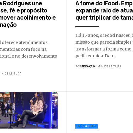
a Rodrigues une
A fome do iFood: Em
se, fé e propósito
expande raio de atu
mover acolhimento e
quer triplicar de ta
rmação
Há 15 anos, o iFood nasce
missão que parecia simples:
l oferece atendimentos,
transformar a forma como o
 mentorias com foco na
pedia comida. Deu…
ional e no desenvolvimento
POR
REDAÇÃO
1 MIN DE LEITURA
IN DE LEITURA
DESTAQUES