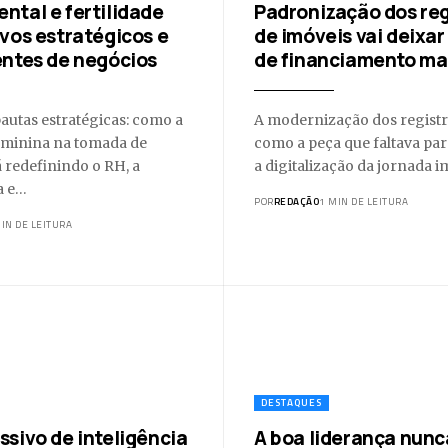
ntal e fertilidade
Padronização dos reg
ivos estratégicos e
de imóveis vai deixar
entes de negócios
de financiamento mai
pautas estratégicas: como a
A modernização dos registro
eminina na tomada de
como a peça que faltava pa
á redefinindo o RH, a
a digitalização da jornada i
a e…
POR
REDAÇÃO
1 MIN DE LEITURA
IN DE LEITURA
DESTAQUES
ssivo de inteligência
A boa liderança nunc