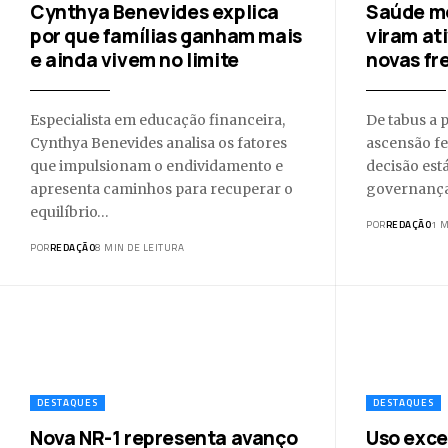
Cynthya Benevides explica
Saúde me
por que famílias ganham mais
viram at
e ainda vivem no limite
novas fr
Especialista em educação financeira,
De tabus a 
Cynthya Benevides analisa os fatores
ascensão f
que impulsionam o endividamento e
decisão est
apresenta caminhos para recuperar o
governanç
equilíbrio…
POR
REDAÇÃO
1 M
POR
REDAÇÃO
8 MIN DE LEITURA
DESTAQUES
DESTAQUES
Nova NR-1 representa avanço
Uso exce