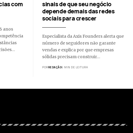
cias com
sinais de que seu negócio
depende demais das redes
sociais para crescer
26 anos
ompetência
Especialista da Axis Founders alerta que
nstâncias
número de seguidores não garante
cisões…
vendas e explica por que empresas
sólidas precisam construir…
POR
REDAÇÃO
6 MIN DE LEITURA