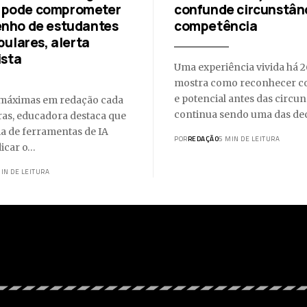
al pode comprometer
confunde circunstân
nho de estudantes
competência
bulares, alerta
ista
Uma experiência vivida há 
mostra como reconhecer c
e potencial antes das circu
máximas em redação cada
continua sendo uma das de
ras, educadora destaca que
a de ferramentas de IA
POR
REDAÇÃO
5 MIN DE LEITURA
icar o…
IN DE LEITURA