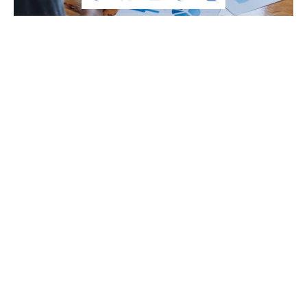
DESTAQUES
Por que algumas empresas crescem
rápido e outras travam?
POR
REDAÇÃO
6 MIN DE LEITURA
ÚLTIMA ATUALIZAÇÃO: 17 DE JUNHO, 2026 23:04
O crescimento saudável começa muito antes da
venda
Em um mercado cada vez mais acelerado,