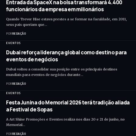
Entrada da SpaceX na bolsa transformará 4.400
funcionários da empresa em milionários
Quando Trevor Hise estava prestes a se formar na faculdade, em 2011,
seus pais queriam que…
POR
REDAÇÃO
EVENTOS
Dubai reforça liderança global como destino para
eventos de negócios
Dubai voltou a consolidar sua posição entre os principais destinos
mundiais para eventos de negócios durante…
POR
REDAÇÃO
EVENTOS
Festa Junina do Memorial 2026 terá tradição aliada
a Festival de Sopas
A Art Shine Promoções e Eventos realiza nos dias 20 e 21 de junho, no
Memorial…
POR
REDAÇÃO