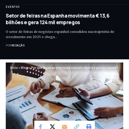
EVENTOS
Setor de feiras na Espanha movimenta € 13,6
bilhões e gera 124 mil empregos
O setor de feiras de negócios espanhol consolidou sua trajetória de
crescimento em 2025 e chega…
POR
REDAÇÃO
Início
»
Blog
»
Por que algumas empresas crescem rápido e outras travam?