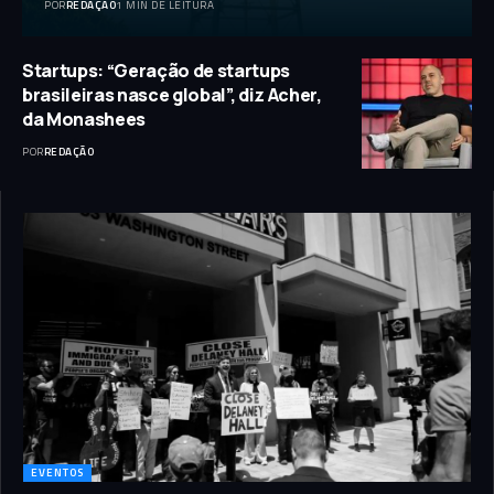
POR
REDAÇÃO
1 MIN DE LEITURA
Startups: “Geração de startups
brasileiras nasce global”, diz Acher,
da Monashees
POR
REDAÇÃO
EVENTOS