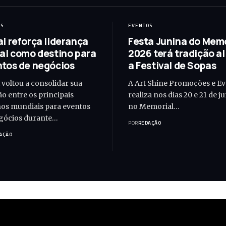
OS
EVENTOS
i reforça liderança
Festa Junina do Memo
al como destino para
2026 terá tradição a
tos de negócios
a Festival de Sopas
 voltou a consolidar sua
A Art Shine Promoções e E
ão entre os principais
realiza nos dias 20 e 21 de j
nos mundiais para eventos
no Memorial…
gócios durante…
POR
REDAÇÃO
AÇÃO