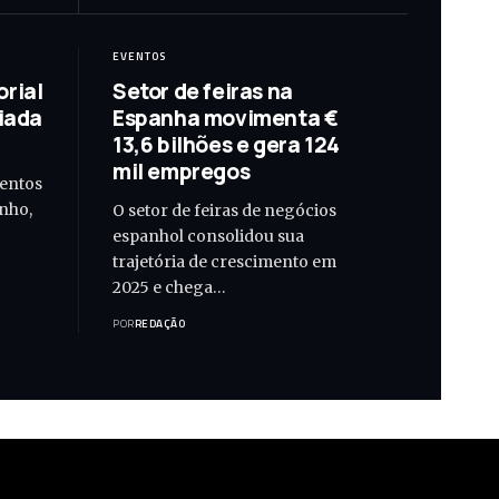
EVENTOS
rial
Setor de feiras na
liada
Espanha movimenta €
13,6 bilhões e gera 124
mil empregos
ventos
unho,
O setor de feiras de negócios
espanhol consolidou sua
trajetória de crescimento em
2025 e chega…
POR
REDAÇÃO