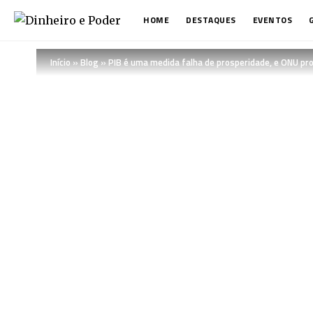
HOME
DESTAQUES
EVENTOS
Início
»
Blog
»
PIB é uma medida falha de prosperidade, e ONU pro