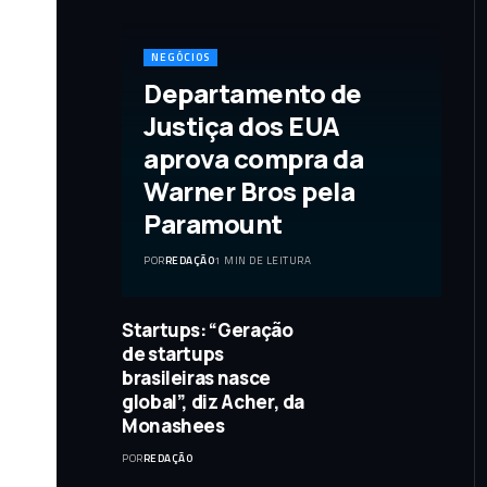
NEGÓCIOS
Departamento de
Justiça dos EUA
aprova compra da
Warner Bros pela
Paramount
POR
REDAÇÃO
1 MIN DE LEITURA
Startups: “Geração
de startups
brasileiras nasce
global”, diz Acher, da
Monashees
POR
REDAÇÃO