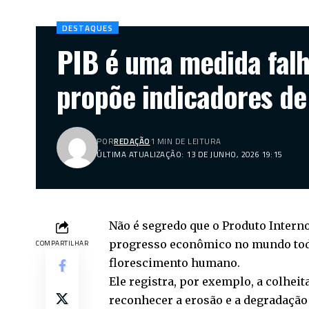
DESTAQUES
PIB é uma medida falh
propõe indicadores de
POR
REDAÇÃO
1 MIN DE LEITURA
ÚLTIMA ATUALIZAÇÃO: 13 DE JUNHO, 2026 19:15
Não é segredo que o Produto Intern
progresso econômico no mundo tod
COMPARTILHAR
florescimento humano.
Ele registra, por exemplo, a colhei
reconhecer a erosão e a degradação 