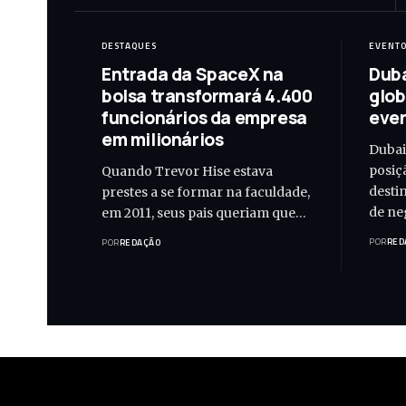
DESTAQUES
EVENT
Entrada da SpaceX na
Duba
bolsa transformará 4.400
glob
funcionários da empresa
even
em milionários
Dubai
posiç
Quando Trevor Hise estava
desti
prestes a se formar na faculdade,
de ne
em 2011, seus pais queriam que…
POR
RED
POR
REDAÇÃO