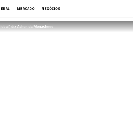
GERAL
MERCADO
NEGÓCIOS
lobal”, diz Acher, da Monashees