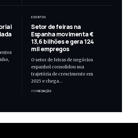
EVENTOS
rial
Setor de feiras na
liada
Espanha movimenta €
13,6 bilhões e gera 124
mil empregos
ventos
unho,
O setor de feiras de negócios
espanhol consolidou sua
trajetória de crescimento em
2025 e chega…
POR
REDAÇÃO