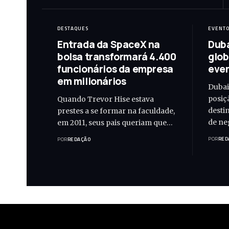
DESTAQUES
EVENT
Entrada da SpaceX na
Duba
bolsa transformará 4.400
glob
funcionários da empresa
even
em milionários
Dubai
posiç
Quando Trevor Hise estava
desti
prestes a se formar na faculdade,
de ne
em 2011, seus pais queriam que…
POR
RED
POR
REDAÇÃO