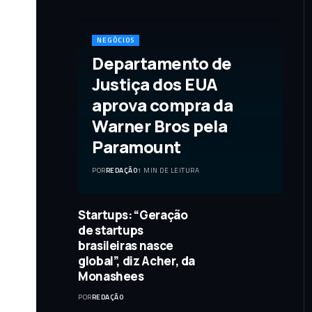
NEGÓCIOS
Departamento de
Justiça dos EUA
aprova compra da
Warner Bros pela
Paramount
POR
REDAÇÃO
1 MIN DE LEITURA
Startups: “Geração
de startups
brasileiras nasce
global”, diz Acher, da
Monashees
POR
REDAÇÃO