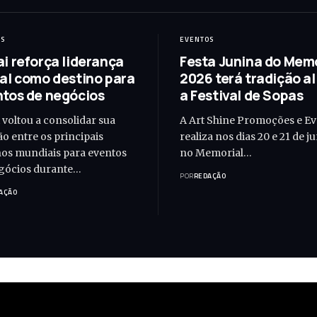
OS
EVENTOS
i reforça liderança
Festa Junina do Memo
al como destino para
2026 terá tradição a
tos de negócios
a Festival de Sopas
 voltou a consolidar sua
A Art Shine Promoções e E
ão entre os principais
realiza nos dias 20 e 21 de j
nos mundiais para eventos
no Memorial…
gócios durante…
POR
REDAÇÃO
AÇÃO